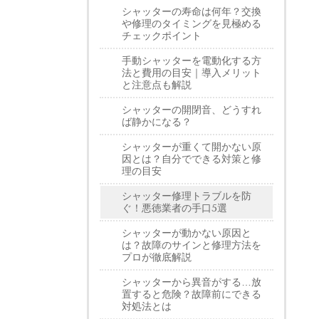
シャッターの寿命は何年？交換
や修理のタイミングを見極める
チェックポイント
手動シャッターを電動化する方
法と費用の目安｜導入メリット
と注意点も解説
シャッターの開閉音、どうすれ
ば静かになる？
シャッターが重くて開かない原
因とは？自分でできる対策と修
理の目安
シャッター修理トラブルを防
ぐ！悪徳業者の手口5選
シャッターが動かない原因と
は？故障のサインと修理方法を
プロが徹底解説
シャッターから異音がする…放
置すると危険？故障前にできる
対処法とは